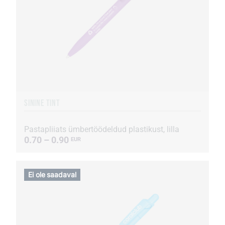
SININE TINT
Pastapliiats ümbertöödeldud plastikust, lilla
0.70 – 0.90
EUR
Ei ole saadaval