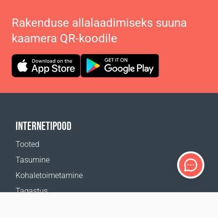
Rakenduse allalaadimiseks suuna
kaamera QR-koodile
INTERNETIPOOD
Tooted
Tasumine
Kohaletoimetamine
Tagastus
Kohaletoimetamise kalkulaator