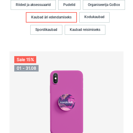
Riided ja aksessuaarid
Pudelid
Organiseerija GoBox
Kodukaubad
Kaubad äri edendamiseks
Spordikaubad
Kaubad reisimiseks
Sale 15%
01 - 31.08