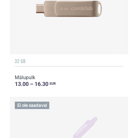
32 GB
Mälupulk
13.00 – 16.30
EUR
Ei ole saadaval