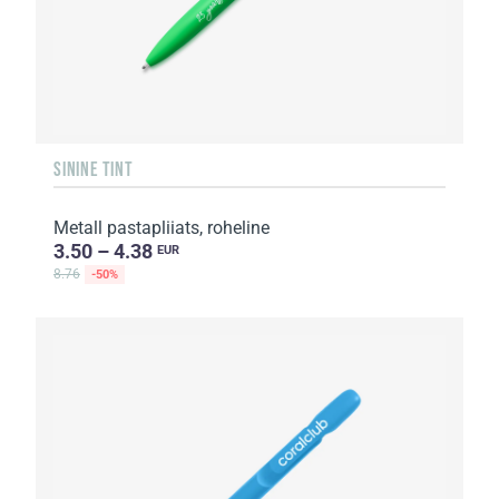
SININE TINT
Metall pastapliiats, roheline
3.50 – 4.38
EUR
8.76
-50%