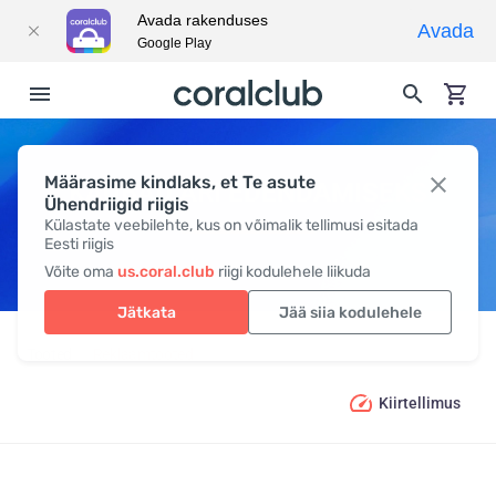
Avada rakenduses
Avada
Google Play
Määrasime kindlaks, et Te asute
KAUBAD ÄRI EDENDAMISEKS
Ühendriigid riigis
Külastate veebilehte, kus on võimalik tellimusi esitada
Eesti riigis
Võite oma
us.coral.club
riigi kodulehele liikuda
Jätkata
Jää siia kodulehele
Tooted
Reklaamtooted
Kaubad äri edendamiseks
Kiirtellimus