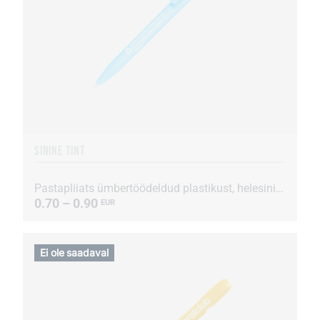
SININE TINT
Pastapliiats ümbertöödeldud plastikust, helesinine
0.70 – 0.90
EUR
Ei ole saadaval