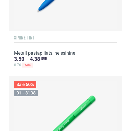
SININE TINT
Metall pastapliiats, helesinine
3.50 – 4.38
EUR
8.76
-50%
Sale 50%
01 - 31.08