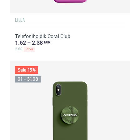
LILLA
Telefonihoidik Coral Club
1.62 – 2.38
EUR
2.80
-15%
Sale 15%
01 - 31.08