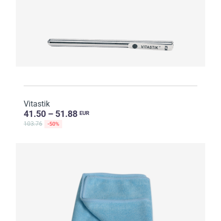
Vitastik
41.50 – 51.88
EUR
103.76
-50%