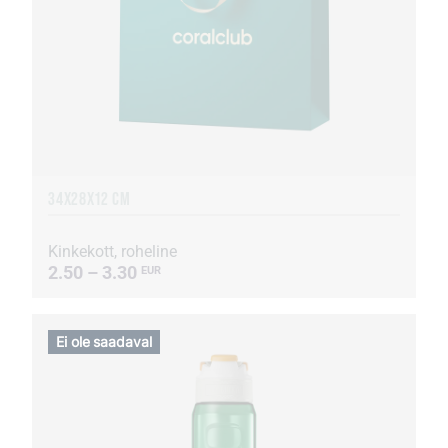
34Х28Х12 CM
Kinkekott, roheline
2.50 – 3.30
EUR
Ei ole saadaval