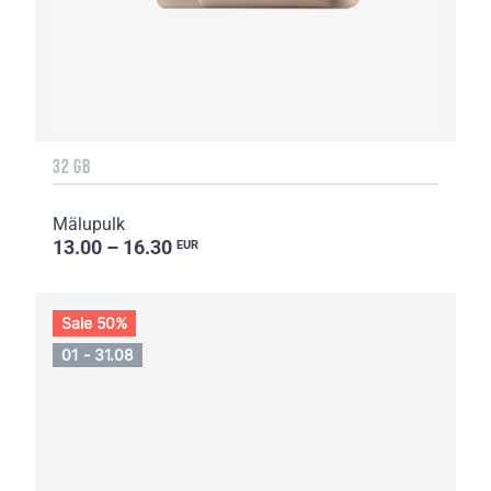
32 GB
Mälupulk
13.00 – 16.30
EUR
Sale 50%
01 - 31.08