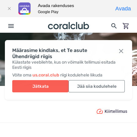
Avada rakenduses
Avada
Google Play
Määrasime kindlaks, et Te asute
KODUKAUBAD
Ühendriigid riigis
Külastate veebilehte, kus on võimalik tellimusi esitada
Eesti riigis
Võite oma
us.coral.club
riigi kodulehele liikuda
Jätkata
Jää siia kodulehele
Tooted
Reklaamtooted
Kodukaubad
Kiirtellimus