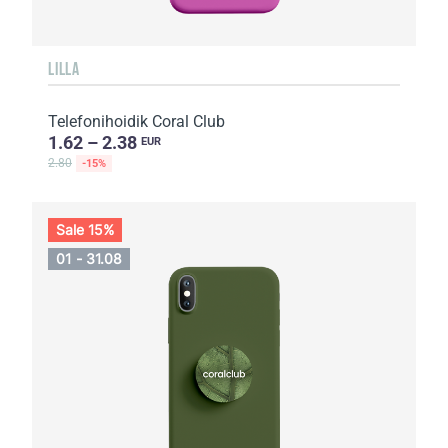
LILLA
Telefonihoidik Coral Club
1.62 – 2.38
EUR
2.80
-15%
Sale 15%
01 - 31.08