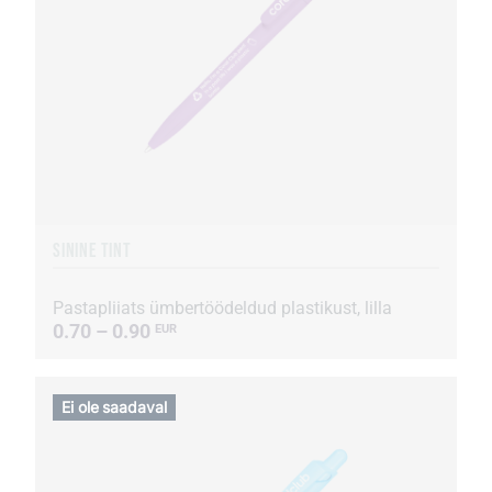
SININE TINT
Pastapliiats ümbertöödeldud plastikust, lilla
0.70 – 0.90
EUR
Ei ole saadaval