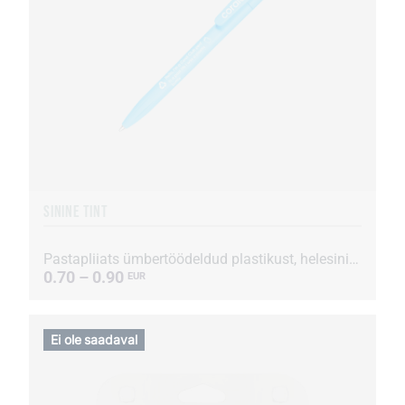
SININE TINT
Pastapliiats ümbertöödeldud plastikust, helesinine
0.70 – 0.90
EUR
Ei ole saadaval