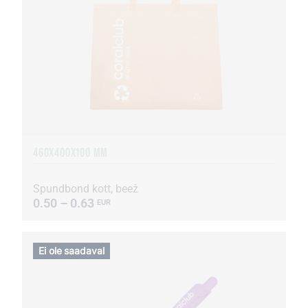
460Х400Х100 MM
Spundbond kott, beež
0.50 – 0.63
EUR
Ei ole saadaval