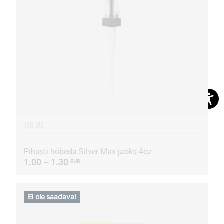
118 ML
Pihusti hõbeda Silver Max jaoks 4oz
1.00 – 1.30
EUR
Ei ole saadaval