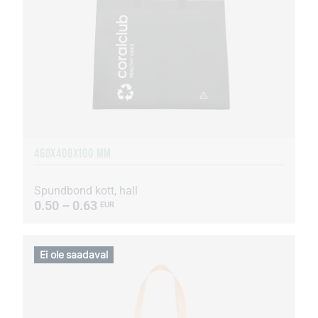
460Х400Х100 MM
Spundbond kott, hall
0.50 – 0.63
EUR
Ei ole saadaval