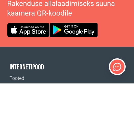
Rakenduse allalaadimiseks suuna
kaamera QR-koodile
INTERNETIPOOD
Tooted
Tasumine
Kohaletoimetamine
Tagastus
Kohaletoimetamise kalkulaator
Veebilehe kaart