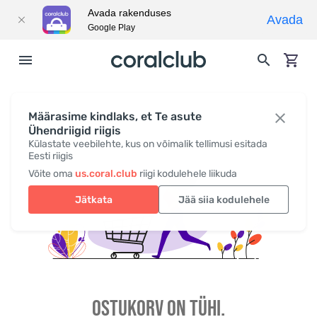
Avada rakenduses
Avada
Google Play
Määrasime kindlaks, et Te asute
Ühendriigid riigis
Külastate veebilehte, kus on võimalik tellimusi esitada
Eesti riigis
Võite oma
us.coral.club
riigi kodulehele liikuda
Jätkata
Jää siia kodulehele
OSTUKORV ON TÜHI.