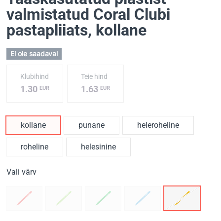
valmistatud Coral Clubi
pastapliiats
, kollane
Ei ole saadaval
Klubihind
Teie hind
1.30
1.63
EUR
EUR
kollane
punane
heleroheline
roheline
helesinine
Vali värv