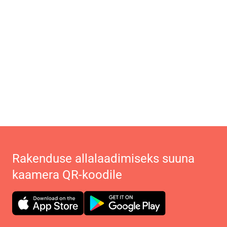
Rakenduse allalaadimiseks suuna
kaamera QR-koodile