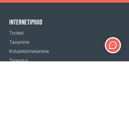
INTERNETIPOOD
Tooted
Tasumine
Kohaletoimetamine
Tagastus
Kohaletoimetamise kalkulaator
Veebilehe kaart
TUGI
Kontaktid
Abi
Kust osta