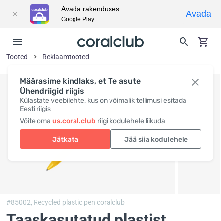
Avada rakenduses
Avada
Google Play
Tooted
Reklaamtooted
Määrasime kindlaks, et Te asute
Ühendriigid riigis
Külastate veebilehte, kus on võimalik tellimusi esitada
Eesti riigis
Võite oma
us.coral.club
riigi kodulehele liikuda
Jätkata
Jää siia kodulehele
#85002,
Recycled plastic pen coralclub
Taaskasutatud plastist