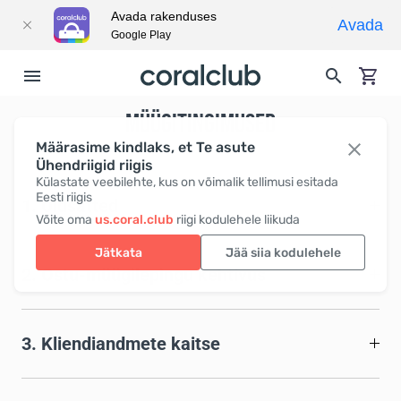
Avada rakenduses
Avada
Google Play
MÜÜGITINGIMUSED
Määrasime kindlaks, et Te asute
Ühendriigid riigis
Külastate veebilehte, kus on võimalik tellimusi esitada
Eesti riigis
1. Üldsätted
Võite oma
us.coral.club
riigi kodulehele liikuda
Jätkata
Jää siia kodulehele
2. Ostu-müügilepingu kehtivus
3. Kliendiandmete kaitse