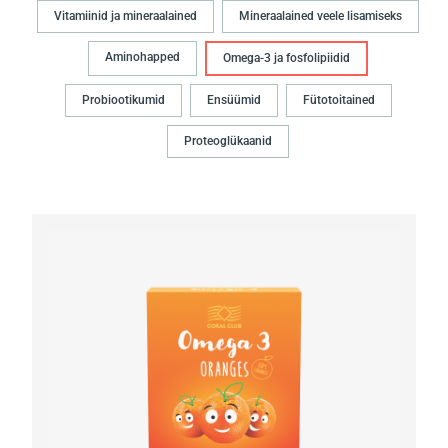
Vitamiinid ja mineraalained
Mineraalained veele lisamiseks
Aminohapped
Omega-3 ja fosfolipiidid
Probiootikumid
Ensüümid
Fütotoitained
Proteoglükaanid