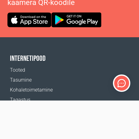
kaamera QR-koodile
INTERNETIPOOD
Tooted
Tasumine
Kohaletoimetamine
Tagastus
Kohaletoimetamise kalkulaator
Veebilehe kaart