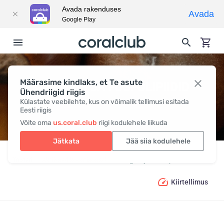
Avada rakenduses
Avada
Google Play
Määrasime kindlaks, et Te asute
OMEGA-3 JA FOSFOLIPIIDID
Ühendriigid riigis
Külastate veebilehte, kus on võimalik tellimusi esitada
Eesti riigis
Võite oma
us.coral.club
riigi kodulehele liikuda
Jätkata
Jää siia kodulehele
Tooted
Aktiivsed koostisosad
Omega-3 ja fosfolipiidid
Kiirtellimus