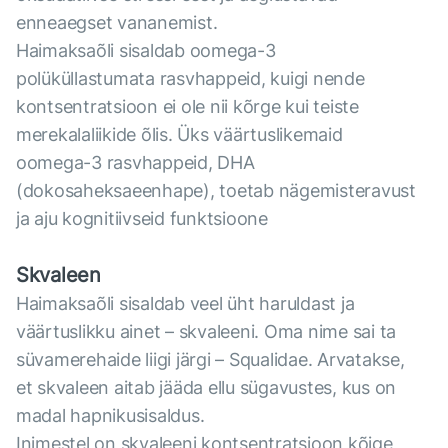
enneaegset vananemist.
Haimaksaõli sisaldab oomega-3
polüküllastumata rasvhappeid, kuigi nende
kontsentratsioon ei ole nii kõrge kui teiste
merekalaliikide õlis. Üks väärtuslikemaid
oomega-3 rasvhappeid, DHA
(dokosaheksaeenhape), toetab nägemisteravust
ja aju kognitiivseid funktsioone
Skvaleen
Haimaksaõli sisaldab veel üht haruldast ja
väärtuslikku ainet – skvaleeni. Oma nime sai ta
süvamerehaide liigi järgi – Squalidae. Arvatakse,
et skvaleen aitab jääda ellu sügavustes, kus on
madal hapnikusisaldus.
Inimestel on skvaleeni kontsentratsioon kõige