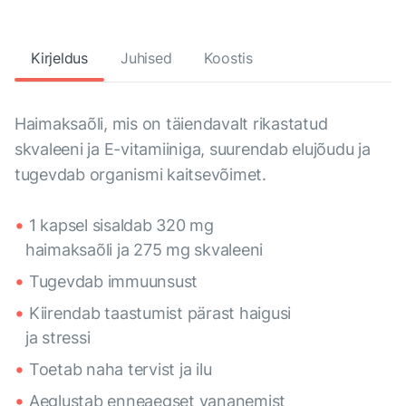
Kirjeldus
Juhised
Koostis
Haimaksaõli, mis on täiendavalt rikastatud
skvaleeni ja E-vitamiiniga, suurendab elujõudu ja
tugevdab organismi kaitsevõimet.
1 kapsel sisaldab 320 mg
haimaksaõli ja 275 mg skvaleeni
Tugevdab immuunsust
Kiirendab taastumist pärast haigusi
ja stressi
Toetab naha tervist ja ilu
Aeglustab enneaegset vananemist