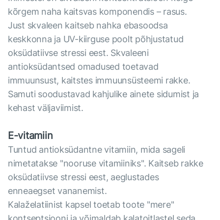
kõrgem naha kaitsvas komponendis – rasus.
Just skvaleen kaitseb nahka ebasoodsa
keskkonna ja UV-kiirguse poolt põhjustatud
oksüdatiivse stressi eest. Skvaleeni
antioksüdantsed omadused toetavad
immuunsust, kaitstes immuunsüsteemi rakke.
Samuti soodustavad kahjulike ainete sidumist ja
kehast väljaviimist.
E-vitamiin
Tuntud antioksüdantne vitamiin, mida sageli
nimetatakse "nooruse vitamiiniks". Kaitseb rakke
oksüdatiivse stressi eest, aeglustades
enneaegset vananemist.
Kalaželatiinist kapsel toetab toote "mere"
kontseptsiooni ja võimaldab kalatoitlastel seda