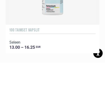
100 TAIMSET KAPSLIT
9
Seleen
S
13.00 – 16.25
EUR