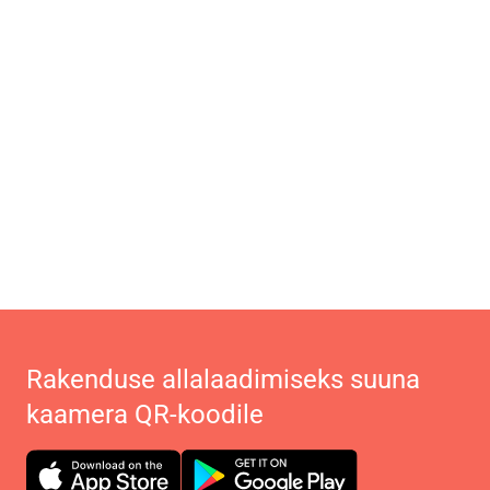
Rakenduse allalaadimiseks suuna
kaamera QR-koodile