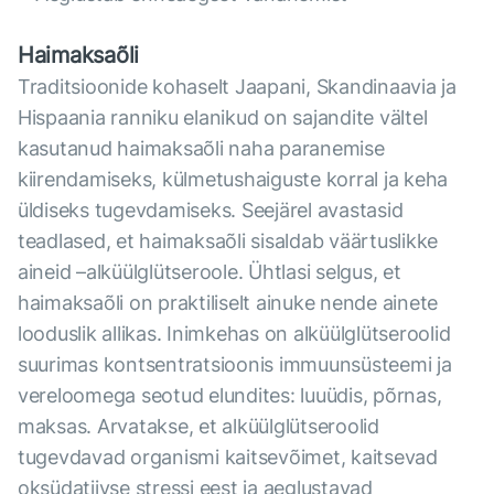
Haimaksaõli
Traditsioonide kohaselt Jaapani, Skandinaavia ja
Hispaania ranniku elanikud on sajandite vältel
kasutanud haimaksaõli naha paranemise
kiirendamiseks, külmetushaiguste korral ja keha
üldiseks tugevdamiseks. Seejärel avastasid
teadlased, et haimaksaõli sisaldab väärtuslikke
aineid –alküülglütseroole. Ühtlasi selgus, et
haimaksaõli on praktiliselt ainuke nende ainete
looduslik allikas. Inimkehas on alküülglütseroolid
suurimas kontsentratsioonis immuunsüsteemi ja
vereloomega seotud elundites: luuüdis, põrnas,
maksas. Arvatakse, et alküülglütseroolid
tugevdavad organismi kaitsevõimet, kaitsevad
oksüdatiivse stressi eest ja aeglustavad