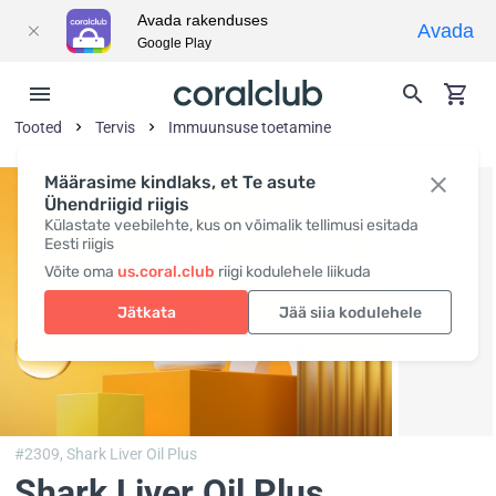
Avada rakenduses
Avada
Google Play
Tooted
Tervis
Immuunsuse toetamine
Määrasime kindlaks, et Te asute
Ühendriigid riigis
Külastate veebilehte, kus on võimalik tellimusi esitada
Eesti riigis
Võite oma
us.coral.club
riigi kodulehele liikuda
Jätkata
Jää siia kodulehele
#2309,
Shark Liver Oil Plus
Shark Liver Oil Plus