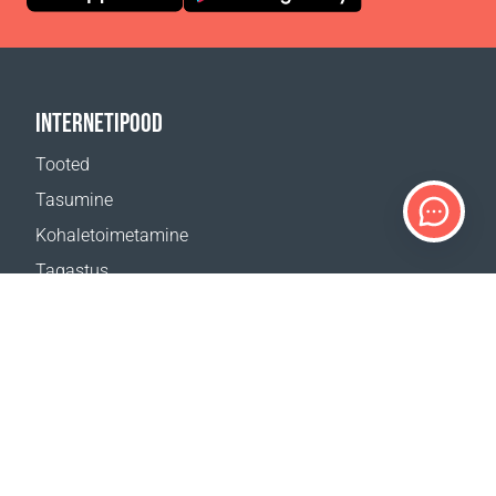
INTERNETIPOOD
Tooted
Tasumine
Kohaletoimetamine
Tagastus
Kohaletoimetamise kalkulaator
Veebilehe kaart
TUGI
Kontaktid
Abi