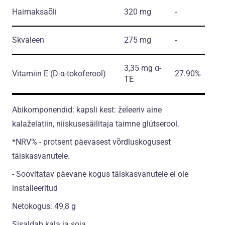
Haimaksaõli
320 mg
-
Skvaleen
275 mg
-
3,35 mg α-
Vitamiin E
(D-α-tokoferool)
27.90%
TE
Abikomponendid: kapsli kest: želeeriv aine
kalaželatiin, niiskusesäilitaja taimne glütserool.
*NRV% - protsent päevasest võrdluskogusest
täiskasvanutele.
- Soovitatav päevane kogus täiskasvanutele ei ole
installeeritud
Netokogus: 49,8 g
Sisaldab kala ja soja.