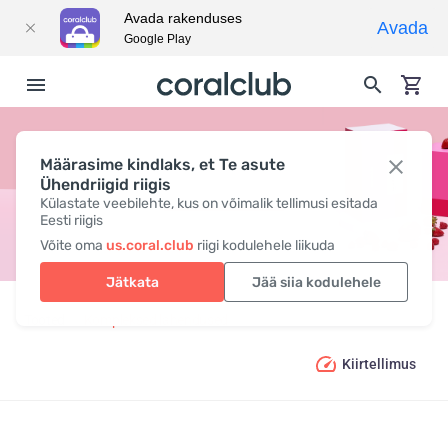
Avada rakenduses
Avada
Google Play
Määrasime kindlaks, et Te asute
CORAL DETOX
Ühendriigid riigis
Külastate veebilehte, kus on võimalik tellimusi esitada
Eesti riigis
Võite oma
us.coral.club
riigi kodulehele liikuda
Jätkata
Jää siia kodulehele
Tooted
Kompleksed lahendused
Coral Detox
Kiirtellimus