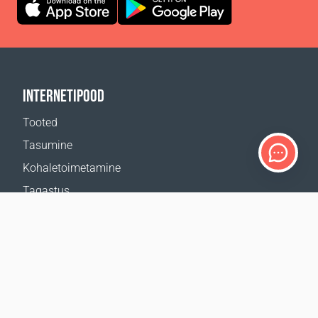
INTERNETIPOOD
Tooted
Tasumine
Kohaletoimetamine
Tagastus
Kohaletoimetamise kalkulaator
Veebilehe kaart
TUGI
Kontaktid