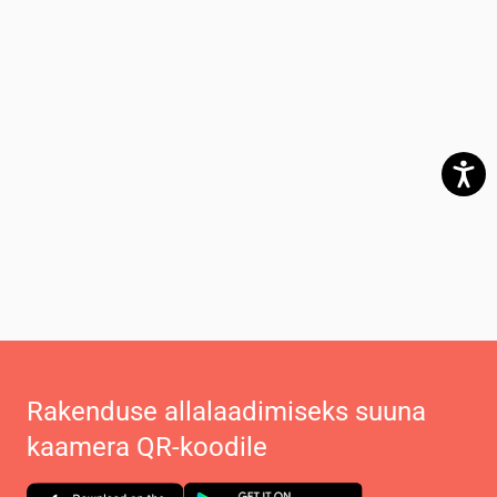
Rakenduse allalaadimiseks suuna
kaamera QR-koodile