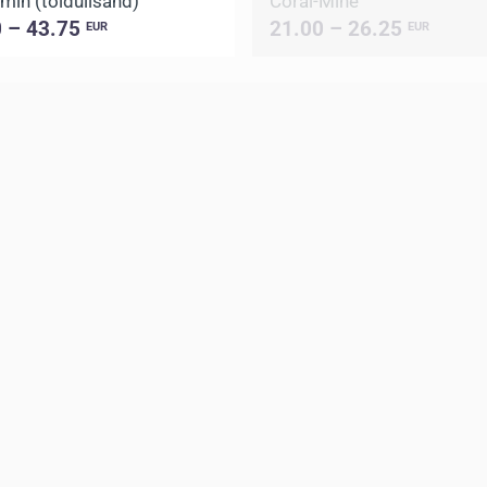
in (toidulisand)
Coral-Mine
0 – 43.75
21.00 – 26.25
EUR
EUR