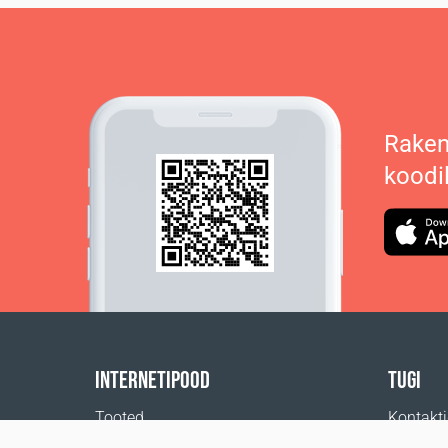
Raken
koodi
INTERNETIPOOD
TUGI
Tooted
Kontakt