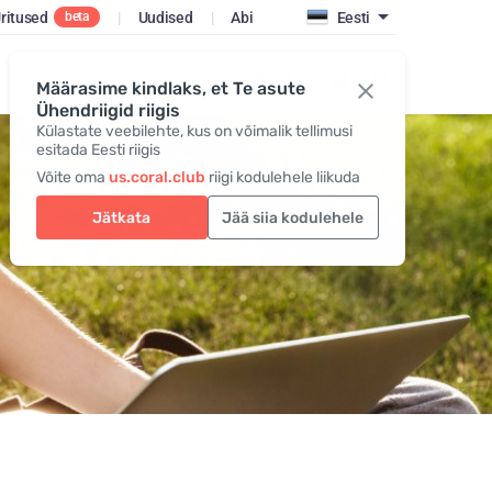
ritused
|
Uudised
|
Abi
Eesti
beta
SISENE / REGISTREERI
Määrasime kindlaks, et Te asute
Ühendriigid riigis
Külastate veebilehte, kus on võimalik tellimusi
esitada Eesti riigis
Võite oma
us.coral.club
riigi kodulehele liikuda
Jätkata
Jää siia kodulehele