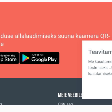
duse allalaadimiseks suuna kaamera QR-
le
Teavita
Me kasutame 
tõstmiseks. 
kasutamiseks
MEIE VEEBILEHED
id
Üritused