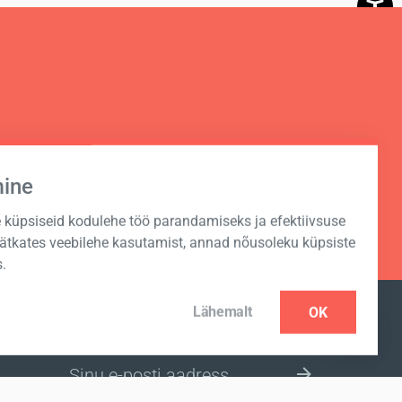
mine
küpsiseid kodulehe töö parandamiseks ja efektiivsuse
Jätkates veebilehe kasutamist, annad nõusoleku küpsiste
.
Lähemalt
OK
UUDISKIRJA TELLIMINE