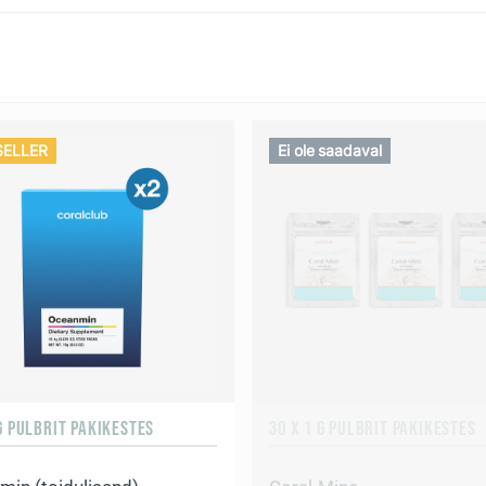
SELLER
Ei ole saadaval
 G PULBRIT PAKIKESTES
30 X 1 G PULBRIT PAKIKESTES