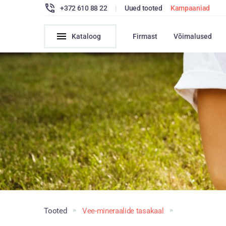
+372 610 88 22
|
Uued tooted
Kampaaniad
Kataloog
Firmast
Võimalused
Tooted
Vee-mineraalide tasakaal