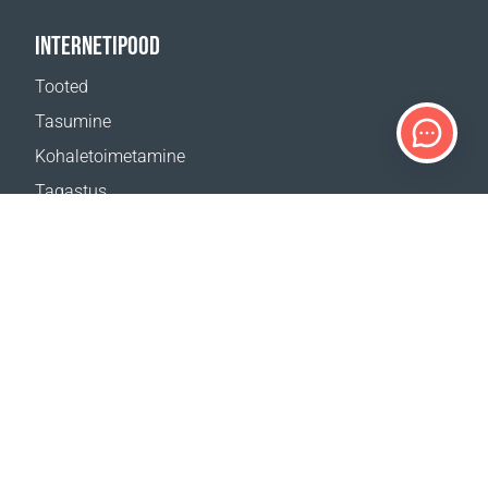
INTERNETIPOOD
Tooted
Tasumine
Kohaletoimetamine
Tagastus
Kohaletoimetamise kalkulaator
Veebilehe kaart
TUGI
Kontaktid
Abi
Kust osta