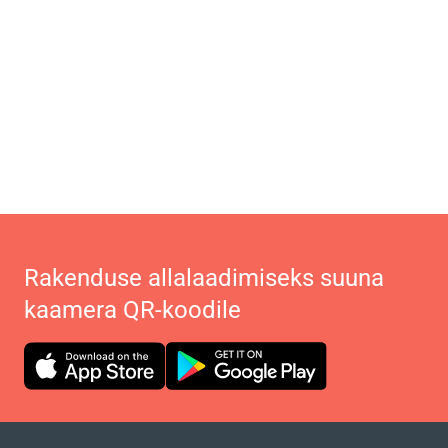
Rakenduse allalaadimiseks suuna
kaamera QR-koodile