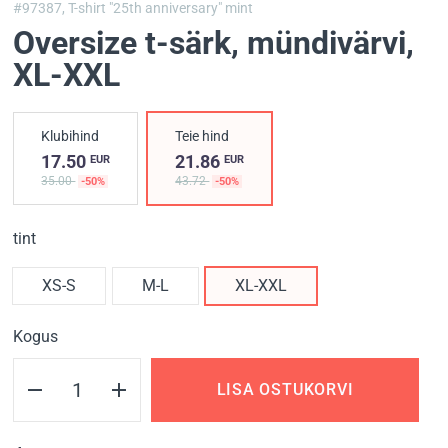
#97387,
T-shirt "25th anniversary" mint
Oversize t-särk, mündivärvi
,
XL-XXL
Klubihind
Teie hind
17.50
21.86
EUR
EUR
35.00
43.72
-50%
-50%
tint
XS-S
M-L
XL-XXL
Kogus
LISA OSTUKORVI