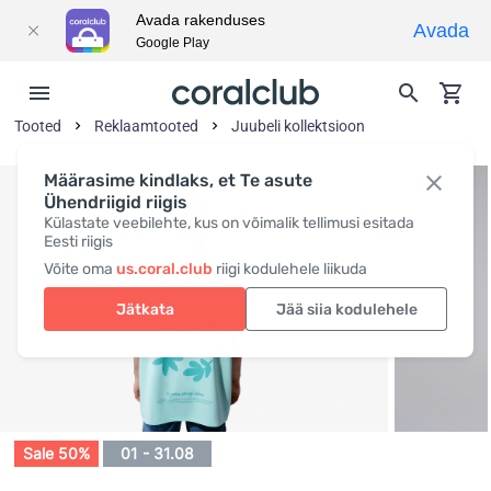
Avada rakenduses
Avada
Google Play
Tooted
Reklaamtooted
Juubeli kollektsioon
Määrasime kindlaks, et Te asute
Ühendriigid riigis
Külastate veebilehte, kus on võimalik tellimusi esitada
Eesti riigis
Võite oma
us.coral.club
riigi kodulehele liikuda
Jätkata
Jää siia kodulehele
Sale 50%
01 - 31.08