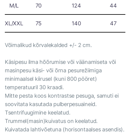
M/L
70
124
44
XL/XXL
75
140
47
Võimalikud kõrvalekalded +/- 2 cm.
Käsipesu ilma hõõrumise või väänamiseta või
masinpesu käsi- või õrna pesurežiimiga
minimaalsel kiirusel (kuni 800 pööret)
temperatuuril 30 kraadi.
Mitte pesta koos kontrastse pesuga, samuti ei
soovitata kasutada pulberpesuaineid.
Tsentrifuugimine keelatud.
Trummel(masin)kuivatus on keelatud.
Kuivatada lahtivõetuna (horisontaalses asendis).