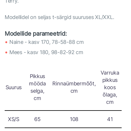
Terry.
Modellidel on seljas t-särgid suuruses XL/XXL.
Modellide parameetrid:
Naine - kasv 170, 78-58-88 cm
Mees - kasv 180, 98-82-92 cm
Varruka
Pikkus
pikkus
mööda
Rinnaümbermõõt,
Suurus
koos
selga,
cm
õlaga,
cm
cm
XS/S
65
108
41