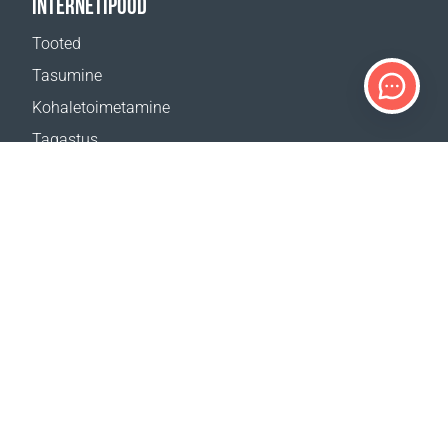
INTERNETIPOOD
Tooted
Tasumine
Kohaletoimetamine
Tagastus
Kohaletoimetamise kalkulaator
Veebilehe kaart
TUGI
Kontaktid
Abi
Kust osta
MEIE VEEBILEHED