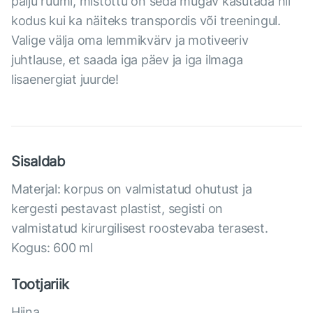
palju ruumi, mistõttu on seda mugav kasutada nii
kodus kui ka näiteks transpordis või treeningul.
Valige välja oma lemmikvärv ja motiveeriv
juhtlause, et saada iga päev ja iga ilmaga
lisaenergiat juurde!
Sisaldab
Materjal: korpus on valmistatud ohutust ja
kergesti pestavast plastist, segisti on
valmistatud kirurgilisest roostevaba terasest.
Kogus: 600 ml
Tootjariik
Hiina