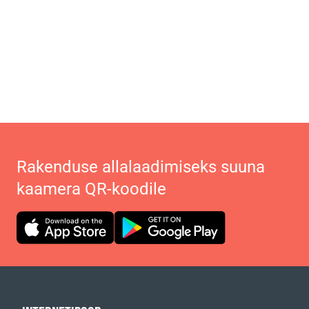
Rakenduse allalaadimiseks suuna
kaamera QR-koodile