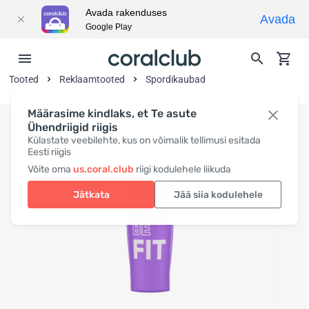
Avada rakenduses
Avada
Google Play
Tooted
Reklaamtooted
Spordikaubad
Määrasime kindlaks, et Te asute
Ühendriigid riigis
Külastate veebilehte, kus on võimalik tellimusi esitada
Eesti riigis
Võite oma
us.coral.club
riigi kodulehele liikuda
Jätkata
Jää siia kodulehele