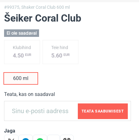
#99375,
Shaker Coral Club 600 ml
Šeiker Coral Club
Ei ole saadaval
Klubihind
Teie hind
4.50
5.60
EUR
EUR
600 ml
Teata, kas on saadaval
TEATA SAABUMISEST
Jaga