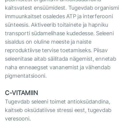
kaitsvatest ensüümidest. Tugevdab organismi
immuunkaitset osaledes ATP ja interferooni
sünteesis. Aktiveerib toitainete ja hapniku
transporti südamelihase kudedesse. Seleeni
sisaldus on oluline meeste ja naiste
reproduktiivse tervise toetamiseks. Piisav
seleenitase aitab säilitada nägemist, ennetab
naha enneaegset vananemist ja vähendab
pigmentatsiooni.
С-VITAMIIN
Tugevdab seleeni toimet antioksüdandina,
kaitseb oksüdatiivse stressi eest, tugevdab
veresooni.