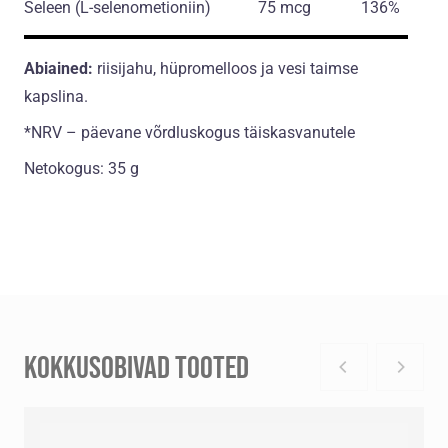
Seleen
(L-selenometioniin)
75 mcg
136%
Abiained:
riisijahu, hüpromelloos ja vesi taimse
kapslina.
*NRV – päevane võrdluskogus täiskasvanutele
Netokogus: 35 g
KOKKUSOBIVAD TOOTED