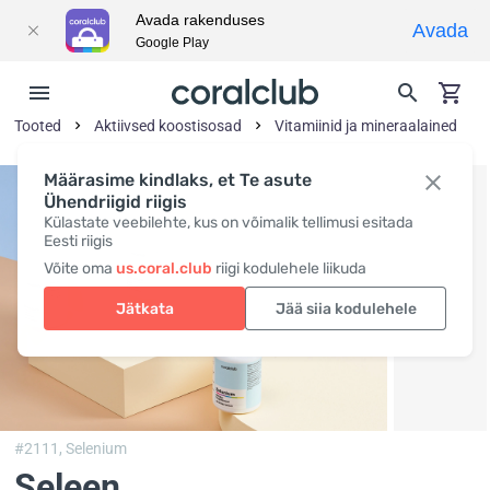
Avada rakenduses
Avada
Google Play
Tooted
Aktiivsed koostisosad
Vitamiinid ja mineraalained
Määrasime kindlaks, et Te asute
Ühendriigid riigis
Külastate veebilehte, kus on võimalik tellimusi esitada
Eesti riigis
Võite oma
us.coral.club
riigi kodulehele liikuda
Jätkata
Jää siia kodulehele
#2111,
Selenium
Seleen