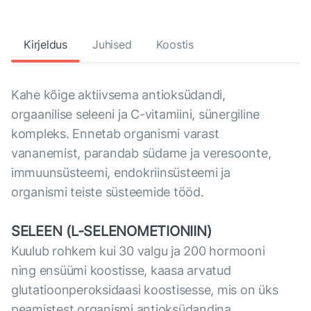
Kirjeldus
Juhised
Koostis
Kahe kõige aktiivsema antioksüdandi,
orgaanilise seleeni ja C-vitamiini, sünergiline
kompleks. Ennetab organismi varast
vananemist, parandab südame ja veresoonte,
immuunsüsteemi, endokriinsüsteemi ja
organismi teiste süsteemide tööd.
SELEEN (L-SELENOMETIONIIN)
Kuulub rohkem kui 30 valgu ja 200 hormooni
ning ensüümi koostisse, kaasa arvatud
glutatioonperoksidaasi koostisesse, mis on üks
peamistest organismi antioksüdandina