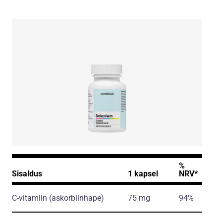
%
Sisaldus
1 kapsel
NRV*
C-vitamiin
(askorbiinhape)
75 mg
94%