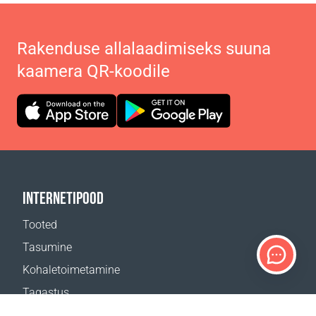
Rakenduse allalaadimiseks suuna
kaamera QR-koodile
INTERNETIPOOD
Tooted
Tasumine
Kohaletoimetamine
Tagastus
Kohaletoimetamise kalkulaator