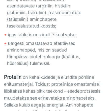
asendatavate (arginiin, histidiin,
glutamiin, tsitrulliin) ja asendamatute
(tsüsteiini) aminohapete
tasakaalustatud koostis;
igas tabletis on ainult 7 kcal valku;
kergesti omastatavad efektiivsed
aminohapped, mis on saadud
tänapäeva biotehnoloogia (kääritus,
hüdrolüüs) tulemusel.
Proteiin
on keha kudede ja elundite põhiline
ehitusmaterjal. Toidust proteiinide omastamisel
läbitakse kehas pikk teekond – seedeprotsessis
muudetakse see erinevateks aminohapeteks.
Selleks kulub aega ja energiat. Aminohapete