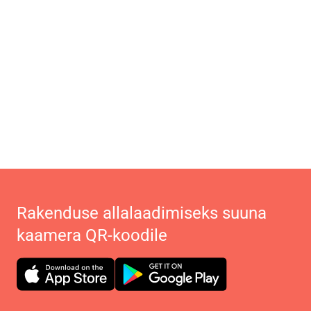
Rakenduse allalaadimiseks suuna
kaamera QR-koodile