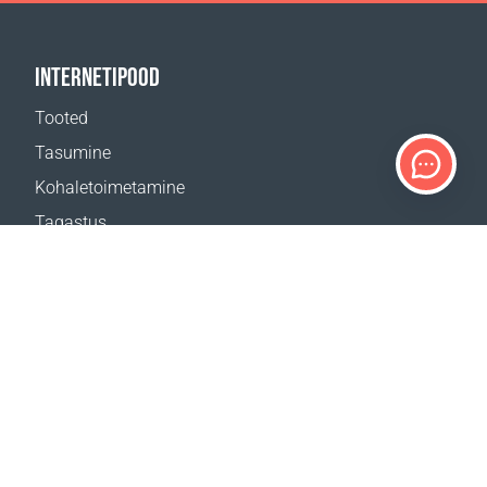
INTERNETIPOOD
Tooted
Tasumine
Kohaletoimetamine
Tagastus
Kohaletoimetamise kalkulaator
Veebilehe kaart
TUGI
Kontaktid
Abi
Kust osta