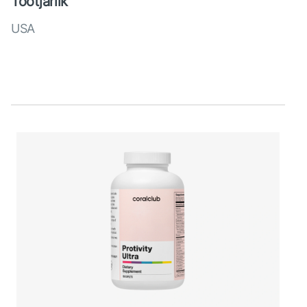
Tootjariik
USA