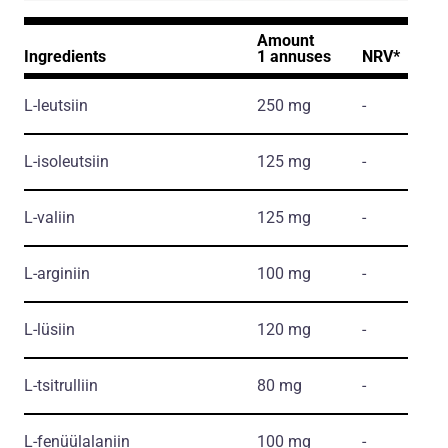
Amount
Ingredients
1 annuses
NRV*
L-leutsiin
250 mg
-
L-isoleutsiin
125 mg
-
L-valiin
125 mg
-
L-arginiin
100 mg
-
L-lüsiin
120 mg
-
L-tsitrulliin
80 mg
-
L-fenüülalaniin
100 mg
-