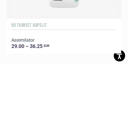
90 TAIMSET KAPSLIT
6
Assimilator
29.00 – 36.25
EUR