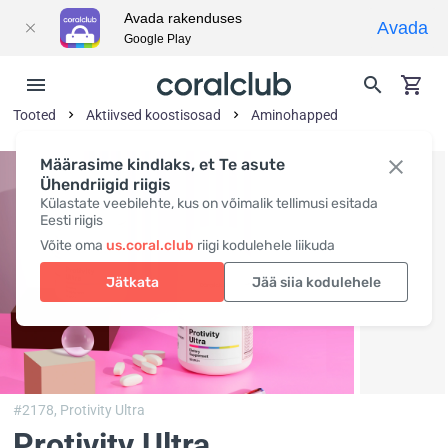
Avada rakenduses
Avada
Google Play
Tooted
Aktiivsed koostisosad
Aminohapped
Määrasime kindlaks, et Te asute
Ühendriigid riigis
Külastate veebilehte, kus on võimalik tellimusi esitada
Eesti riigis
Võite oma
us.coral.club
riigi kodulehele liikuda
Jätkata
Jää siia kodulehele
#2178,
Protivity Ultra
Protivity Ultra