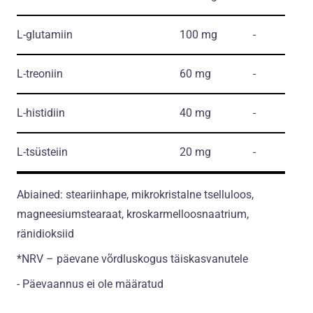
L-glutamiin
100 mg
-
L-treoniin
60 mg
-
L-histidiin
40 mg
-
L-tsüsteiin
20 mg
-
Abiained: steariinhape, mikrokristalne tselluloos,
magneesiumstearaat, kroskarmelloosnaatrium,
ränidioksiid
*NRV – päevane võrdluskogus täiskasvanutele
- Päevaannus ei ole määratud