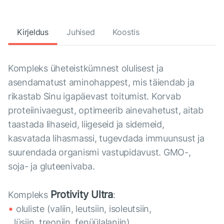
Kirjeldus
Juhised
Koostis
Kompleks üheteistkümnest olulisest ja
asendamatust aminohappest, mis täiendab ja
rikastab Sinu igapäevast toitumist. Korvab
proteiinivaegust, optimeerib ainevahetust, aitab
taastada lihaseid, liigeseid ja sidemeid,
kasvatada lihasmassi, tugevdada immuunsust ja
suurendada organismi vastupidavust. GMO-,
soja- ja gluteenivaba.
Protivity Ultra
Kompleks
:
oluliste (valiin, leutsiin, isoleutsiin,
lüsiin, treoniin, fenüülalaniin),