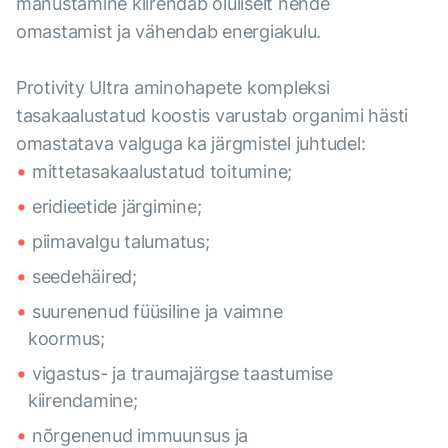
manustamine kiirendab oluliselt nende
omastamist ja vähendab energiakulu.
Protivity Ultra aminohapete kompleksi
tasakaalustatud koostis varustab organimi hästi
omastatava valguga ka järgmistel juhtudel:
mittetasakaalustatud toitumine;
eridieetide järgimine;
piimavalgu talumatus;
seedehäired;
suurenenud füüsiline ja vaimne
koormus;
vigastus- ja traumajärgse taastumise
kiirendamine;
nõrgenenud immuunsus ja