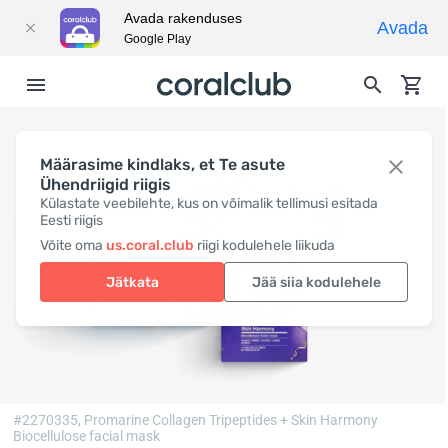
Avada rakenduses
Avada
Google Play
Määrasime kindlaks, et Te asute
Ühendriigid riigis
Külastate veebilehte, kus on võimalik tellimusi esitada
Eesti riigis
Võite oma
us.coral.club
riigi kodulehele liikuda
Jätkata
Jää siia kodulehele
#2270335,
Promarine Collagen Tripeptides + Skin Harmony
Biocellulose facial mask