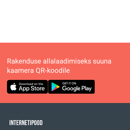
Rakenduse allalaadimiseks suuna
kaamera QR-koodile
INTERNETIPOOD