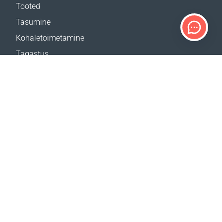
Tooted
Tasumine
Kohaletoimetamine
Tagastus
Kohaletoimetamise kalkulaator
Veebilehe kaart
TUGI
Kontaktid
Abi
Kust osta
MEIE VEEBILEHED
Üritused