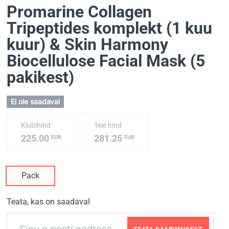
Promarine Collagen
Tripeptides komplekt (1 kuu
kuur) & Skin Harmony
Biocellulose Facial Mask (5
pakikest)
Ei ole saadaval
Klubihind
Teie hind
225.00
281.25
EUR
EUR
Pack
Teata, kas on saadaval