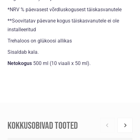
*NRV % päevasest võrdluskogusest täiskasvanutele
**Soovitatav päevane kogus täiskasvanutele ei ole
installeeritud
Trehaloos on glükoosi allikas
Sisaldab kala.
Netokogus
500 ml (10 viaali x 50 ml).
KOKKUSOBIVAD TOOTED