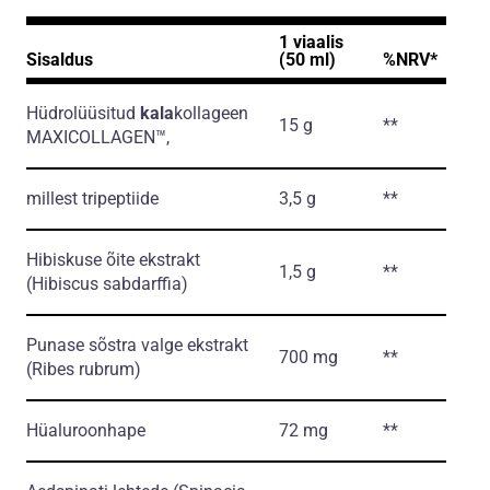
1 viaalis
Sisaldus
(50 ml)
%NRV*
Hüdrolüüsitud
kala
kollageen
15 g
**
MAXICOLLAGEN™,
millest tripeptiide
3,5 g
**
Hibiskuse õite ekstrakt
1,5 g
**
(Hibiscus sabdarffia)
Punase sõstra valge ekstrakt
700 mg
**
(Ribes rubrum)
Hüaluroonhape
72 mg
**