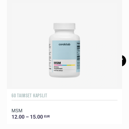
60 TAIMSET KAPSLIT
5
МSМ
12.00 – 15.00
EUR