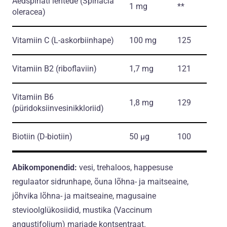
Aedspinati lehtede
(Spinacia
1 mg
**
oleracea)
Vitamiin C
(L-askorbiinhape)
100 mg
125
Vitamiin B2
(riboflaviin)
1,7 mg
121
Vitamiin B6
1,8 mg
129
(püridoksiinvesinikkloriid)
Biotiin
(D-biotiin)
50 µg
100
Abikomponendid:
vesi, trehaloos, happesuse
regulaator sidrunhape, õuna lõhna- ja maitseaine,
jõhvika lõhna- ja maitseaine, magusaine
stevioolglükosiidid, mustika (Vaccinum
angustifolium) marjade kontsentraat.