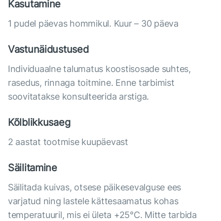
Kasutamine
1 pudel päevas hommikul. Kuur – 30 päeva
Vastunäidustused
Individuaalne talumatus koostisosade suhtes,
rasedus, rinnaga toitmine. Enne tarbimist
soovitatakse konsulteerida arstiga.
Kõlblikkusaeg
2 aastat tootmise kuupäevast
Säilitamine
Säilitada kuivas, otsese päikesevalguse ees
varjatud ning lastele kättesaamatus kohas
temperatuuril, mis ei ületa +25°С. Mitte tarbida