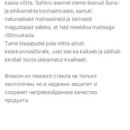
kaasa võtta. Suhkru asemel oleme lisanud õuna-
ja sinikamahla kontsentraate, samuti
naturaalseid maitseaineid ja taimseid
magustajaid selleks, et teid meeldiva maitsega
rõõmustada.
Tume klaaspudel pole mitte ainult
keskkonnasõbralik, vaid see ka kaitseb ja säilitab
kindlalt toote ületamatut kvaliteeti.
Флакон из темного стекла не только
экологичен, но и надежно защитит и
сохранит непревзойденное качество
продукта.