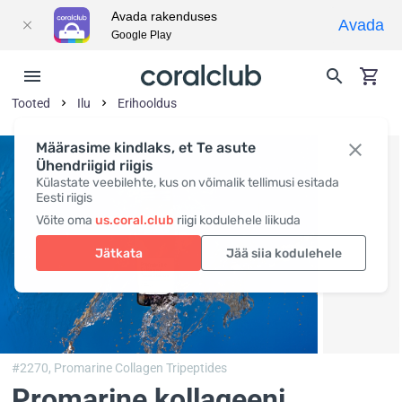
Avada rakenduses
Avada
Google Play
Tooted
Ilu
Erihooldus
Määrasime kindlaks, et Te asute
Ühendriigid riigis
Külastate veebilehte, kus on võimalik tellimusi esitada
Eesti riigis
Võite oma
us.coral.club
riigi kodulehele liikuda
Jätkata
Jää siia kodulehele
#2270,
Promarine Collagen Tripeptides
Promarine kollageeni