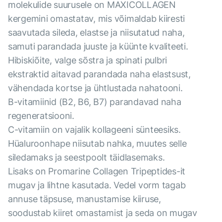
molekulide suurusele on MAXICOLLAGEN
kergemini omastatav, mis võimaldab kiiresti
saavutada sileda, elastse ja niisutatud naha,
samuti parandada juuste ja küünte kvaliteeti.
Hibiskiõite, valge sõstra ja spinati pulbri
ekstraktid aitavad parandada naha elastsust,
vähendada kortse ja ühtlustada nahatooni.
B-vitamiinid (B2, B6, B7) parandavad naha
regeneratsiooni.
C-vitamiin on vajalik kollageeni sünteesiks.
Hüaluroonhape niisutab nahka, muutes selle
siledamaks ja seestpoolt täidlasemaks.
Lisaks on Promarine Collagen Tripeptides-it
mugav ja lihtne kasutada. Vedel vorm tagab
annuse täpsuse, manustamise kiiruse,
soodustab kiiret omastamist ja seda on mugav