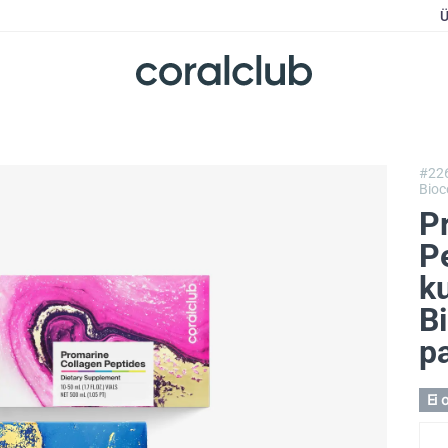
Ü
#22
Bioc
P
P
k
Bi
pa
Ei 