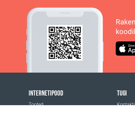
Raken
koodi
INTERNETIPOOD
TUGI
Tooted
Kontakt
Tasumine
Abi
Kohaletoimetamine
Kust ost
Tagastus