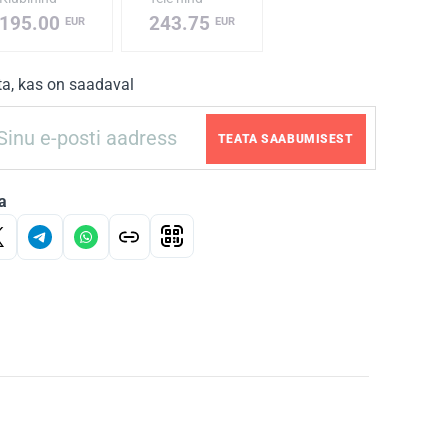
195.00
243.75
EUR
EUR
ta, kas on saadaval
TEATA SAABUMISEST
a