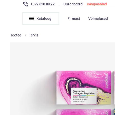
+372 610 88 22
|
Uued tooted
Kampaaniad
Kataloog
Firmast
Võimalused
Tooted
Tervis