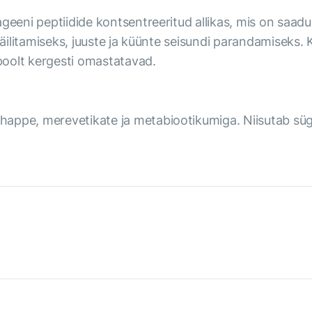
eeni peptiidide kontsentreeritud allikas, mis on saadud 
säilitamiseks, juuste ja küünte seisundi parandamiseks. 
poolt kergesti omastatavad.
appe, merevetikate ja metabiootikumiga. Niisutab sügav