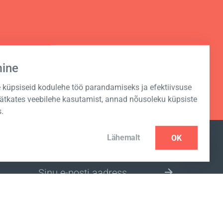
mine
küpsiseid kodulehe töö parandamiseks ja efektiivsuse
Jätkates veebilehe kasutamist, annad nõusoleku küpsiste
.
Lähemalt
OK
UUDISKIRJA TELLIMINE