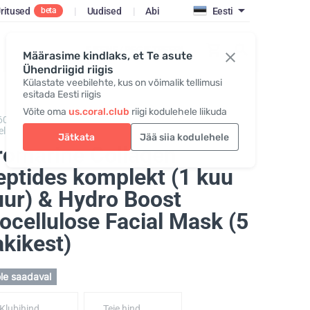
ritused
|
Uudised
|
Abi
Eesti
beta
SISENE / REGISTREERI
Määrasime kindlaks, et Te asute
Ühendriigid riigis
Külastate veebilehte, kus on võimalik tellimusi
esitada Eesti riigis
Võite oma
us.coral.club
riigi kodulehele liikuda
600302,
Promarine Collagen Peptides + Hydro Boost
ellulose facial mask
Jätkata
Jää siia kodulehele
romarine Collagen
eptides komplekt (1 kuu
uur) & Hydro Boost
ocellulose Facial Mask (5
kikest)
ole saadaval
Klubihind
Teie hind