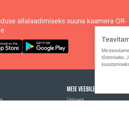
duse allalaadimiseks suuna kaamera QR-
le
Teavita
Me kasutame 
tõstmiseks. 
kasutamiseks
MEIE VEEBILEHED
id
Üritused
Coral Äriakadeemia
a