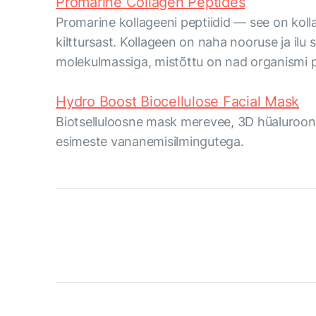
Promarine Collagen Peptides
Promarine kollageeni peptiidid — see on kollag
kilttursast. Kollageen on naha nooruse ja ilu 
molekulmassiga, mistõttu on nad organismi 
Hydro Boost Biocellulose Facial Mask
Biotselluloosne mask merevee, 3D hüaluroonh
esimeste vananemisilmingutega.