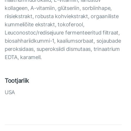
kollageen, А-vitamiin, glütseriin, sorbiinhape,
riisiekstrakt, robusta kohviekstrakt, orgaaniliste
kummeliõite ekstrakt, tokoferool,
Leuconostoc/redisejuure fermenteeritud filtraat,
biosahhariidkummi-1, kaaliumsorbaat, sojaubade
peroksidaas, superoksiidi dismutaas, trinaatrium
EDTA, karamell.
Tootjariik
USA