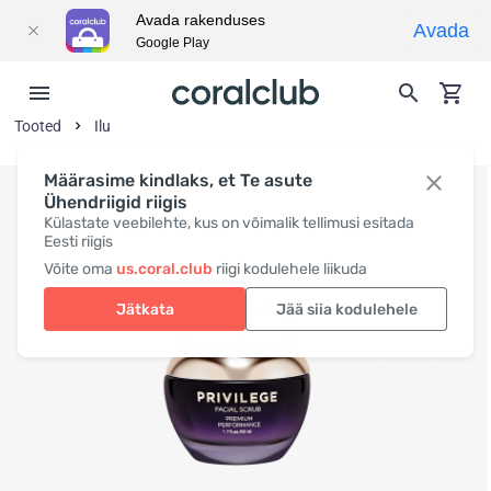
Avada rakenduses
Avada
Google Play
Tooted
Ilu
Määrasime kindlaks, et Te asute
Ühendriigid riigis
Külastate veebilehte, kus on võimalik tellimusi esitada
Eesti riigis
Võite oma
us.coral.club
riigi kodulehele liikuda
Jätkata
Jää siia kodulehele