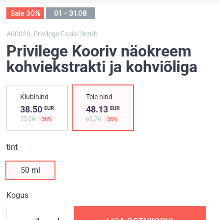
Sale 30%
01 - 31.08
#60020,
Privilege Facial Scrub
Privilege Kooriv näokreem
kohviekstrakti ja kohviõliga
Klubihind
Teie hind
38.50
48.13
EUR
EUR
55.00
68.76
-30%
-30%
tint
50 ml
Kogus