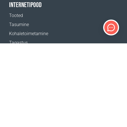
INTERNETIPOOD
Tooted
Tasumine
Kohaletoimetamine
Tagastus
Kohaletoimetamise kalkulaator
Veebilehe kaart
TUGI
Kontaktid
Abi
Kust osta
MEIE VEEBILEHED