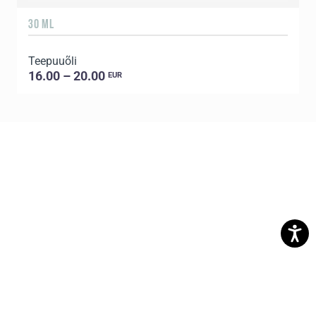
30 ML
5
Teepuuõli
16.00 – 20.00
EUR