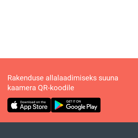
Rakenduse allalaadimiseks suuna
kaamera QR-koodile