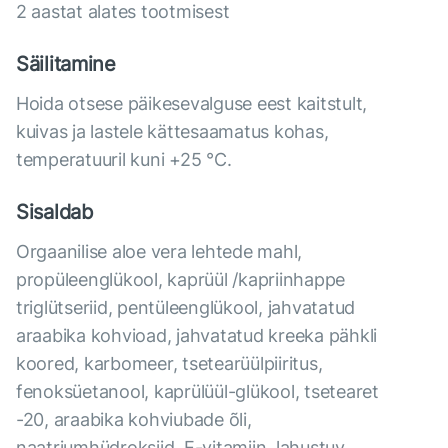
2 aastat alates tootmisest
Säilitamine
Hoida otsese päikesevalguse eest kaitstult,
kuivas ja lastele kättesaamatus kohas,
temperatuuril kuni +25 °C.
Sisaldab
Orgaanilise aloe vera lehtede mahl,
propüleenglükool, kaprüül /kapriinhappe
triglütseriid, pentüleenglükool, jahvatatud
araabika kohvioad, jahvatatud kreeka pähkli
koored, karbomeer, tsetearüülpiiritus,
fenoksüetanool, kaprülüül-glükool, tsetearet
-20, araabika kohviubade õli,
naatriumhüdroksiid, Е-vitamiin, lahustuv