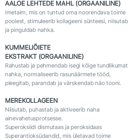
AALOE LEHTEDE MAHL (ORGAANILINE)
Imetaim, mis on tuntud oma noorendava toime
poolest, stimuleerib kollageeni sünteesi, niisutab
ja pinguldab nahka.
KUMMELIÕIETE
EKSTRAKT
(ORGAANILINE)
Rahustab ja pehmendab isegi kõige tundlikumat
nahka, normaliseerib rasunäärmete tööd,
pleegitab, parandab ja värskendab näo tooni.
MEREKOLLAGEEN
Niisutab, puhastab ja aktiveerib naha
ainevahetusprotsesse.
Superoksiidi dismutaas ja peroksidaas
Superantioksüdandid, mis ületavad toime