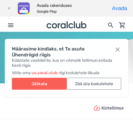
Avada rakenduses
Avada
Google Play
Määrasime kindlaks, et Te asute
KIRJANDUS
Ühendriigid riigis
Külastate veebilehte, kus on võimalik tellimusi esitada
Eesti riigis
Võite oma
us.coral.club
riigi kodulehele liikuda
Jätkata
Jää siia kodulehele
Tooted
Kirjandus
Kiirtellimus