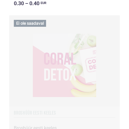
0.30 – 0.40
EUR
Ei ole saadaval
BROSHÜÜR EESTI KEELES
Broshüür eesti keeles