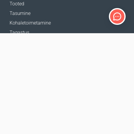
Tooted
Tasumine
Kohaletoimetamine
Tagastus
Kohaletoimetamise kalkulaator
Veebilehe kaart
TUGI
Kontaktid
Abi
Kust osta
MEIE VEEBILEHED
Üritused