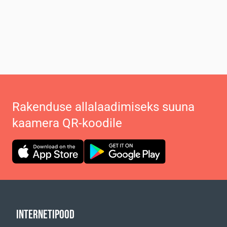
Rakenduse allalaadimiseks suuna
kaamera QR-koodile
INTERNETIPOOD