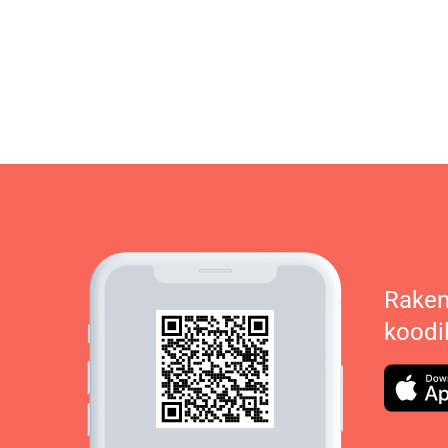
Raken
koodi