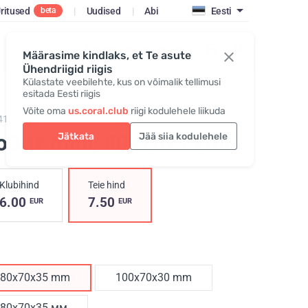
ritused
|
Uudised
|
Abi
Eesti
beta
SISENE / REGISTREERI
Määrasime kindlaks, et Te asute
Ühendriigid riigis
Külastate veebilehte, kus on võimalik tellimusi
esitada Eesti riigis
Võite oma
us.coral.club
riigi kodulehele liikuda
417,
GoBox mini
oBox mini
, 80x70x35 mm
Jätkata
Jää siia kodulehele
Klubihind
Teie hind
6.00
7.50
EUR
EUR
80x70x35 mm
100x70x30 mm
80x70x35 мм