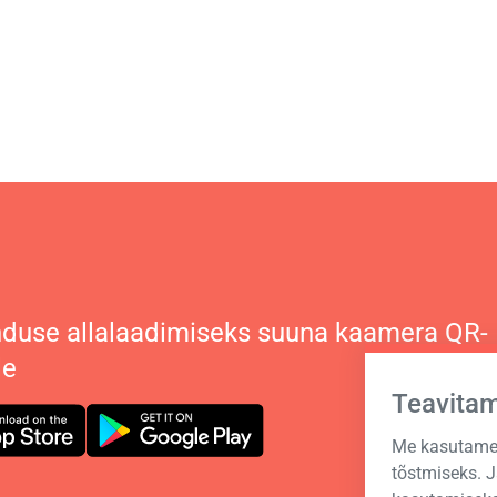
duse allalaadimiseks suuna kaamera QR-
le
Teavita
Me kasutame 
tõstmiseks. 