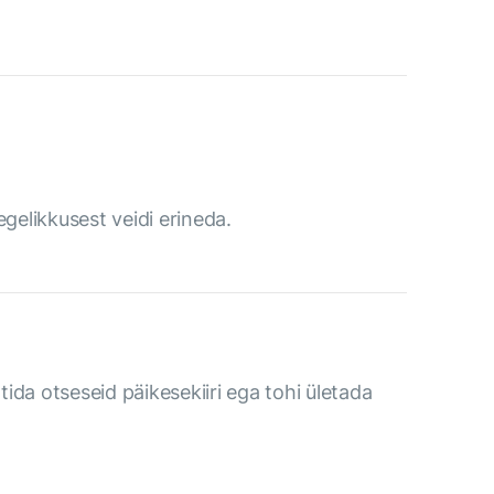
egelikkusest veidi erineda.
ltida otseseid päikesekiiri ega tohi ületada