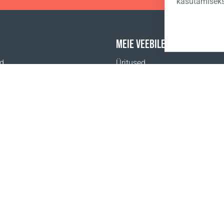
kasutamiseks
MEIE VEEBILEHED
id
Üritused
Coral Äriakadeemia
a
gimused
Konfidentsiaalsuse poliitika
www.coralclubglobal.com/