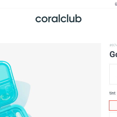
Ü
#97
G
tint