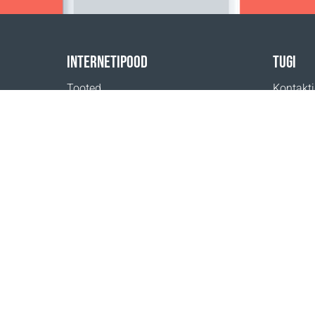
INTERNETIPOOD
TUGI
Tooted
Kontakt
Tasumine
Abi
Kohaletoimetamine
Kust ost
Tagastus
Kohaletoimetamise kalkulaator
Veebilehe kaart
1999 - 2026 © Coral Club.
Kõik õigused kaitstud.
Koralliklubi OÜ, rg-kood 10939008, KMKR
EE10085337
Müügitingimused
Registreerimise tin