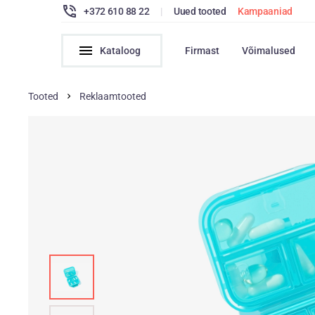
+372 610 88 22
|
Uued tooted
Kampaaniad
Kataloog
Firmast
Võimalused
Tooted
Reklaamtooted