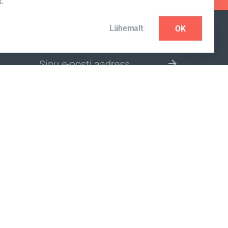
.
Lähemalt
OK
UUDISKIRJA TELLIMINE
VALI SOBIV PIIRKOND