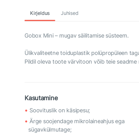
Kirjeldus
Juhised
Gobox Mini – mugav säilitamise süsteem.
Ülikvaliteetne toiduplastik polüpropüleen tagab
Pildil oleva toote värvitoon võib teie seadme
Kasutamine
Soovituslik on käsipesu;
Ärge soojendage mikrolaineahjus ega
sügavkülmutage;