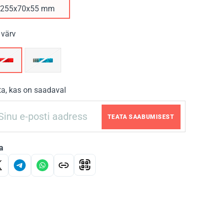
255х70х55 mm
 värv
ta, kas on saadaval
TEATA SAABUMISEST
a