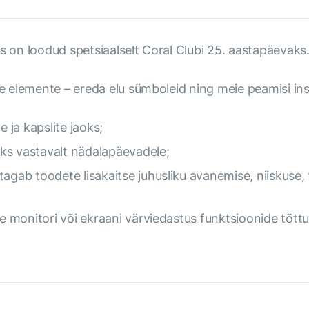
s on loodud spetsiaalselt Coral Clubi 25. aastapäevaks
ke elemente – ereda elu sümboleid ning meie peamisi insp
e ja kapslite jaoks;
ks vastavalt nädalapäevadele;
agab toodete lisakaitse juhusliku avanemise, niiskuse, 
me monitori või ekraani värviedastus funktsioonide tõttu