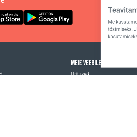
le
Teavita
Me kasutame 
tõstmiseks. 
kasutamiseks
MEIE VEEBILEHED
id
Üritused
Coral Äriakadeemia
a