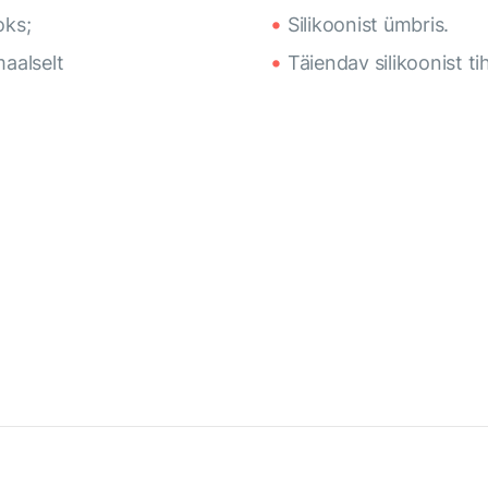
oks;
Silikoonist ümbris.
maalselt
Täiendav silikoonist t