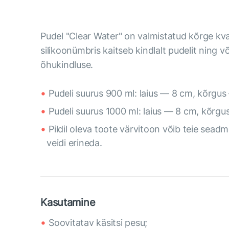
Pudel "Clear Water" on valmistatud kõrge kval
silikoonümbris kaitseb kindlalt pudelit nin
õhukindluse.
Pudeli suurus 900 ml: laius — 8 cm, kõrgu
Pudeli suurus 1000 ml: laius — 8 cm, kõrg
Pildil oleva toote värvitoon võib teie sead
veidi erineda.
Kasutamine
Soovitatav käsitsi pesu;