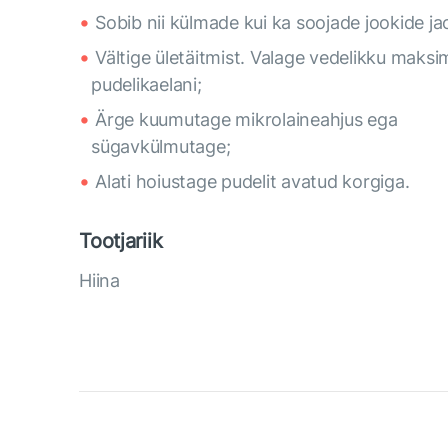
Sobib nii külmade kui ka soojade jookide ja
Vältige ületäitmist. Valage vedelikku maksi
pudelikaelani;
Ärge kuumutage mikrolaineahjus ega
sügavkülmutage;
Alati hoiustage pudelit avatud korgiga.
Tootjariik
Hiina