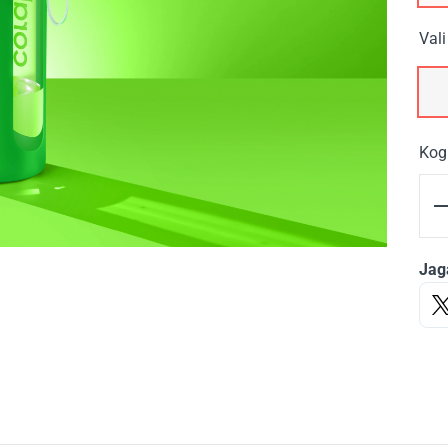
Vali
Kog
Jag