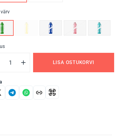
 värv
us
LISA OSTUKORVI
a