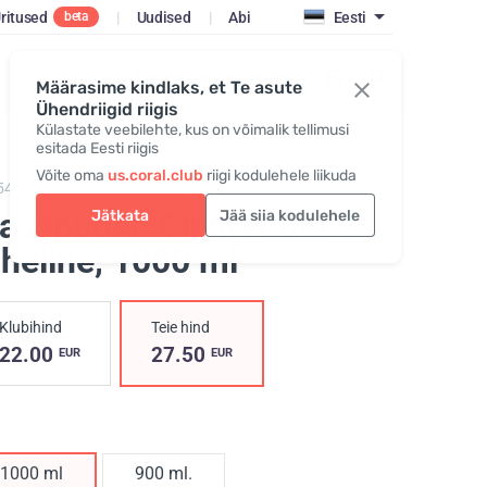
ritused
|
Uudised
|
Abi
Eesti
beta
SISENE / REGISTREERI
Määrasime kindlaks, et Te asute
Ühendriigid riigis
Külastate veebilehte, kus on võimalik tellimusi
esitada Eesti riigis
Võite oma
us.coral.club
riigi kodulehele liikuda
542,
ClearWater glass bottle
aaspudel "ClearWater",
Jätkata
Jää siia kodulehele
heline
, 1000 ml
Klubihind
Teie hind
22.00
27.50
EUR
EUR
1000 ml
900 ml.