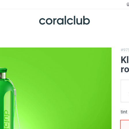
Ü
#97
Kl
ro
tint