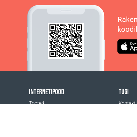
Raken
koodi
INTERNETIPOOD
TUGI
Tooted
Kontakt
Tasumine
Abi
Kohaletoimetamine
Kust ost
Tagastus