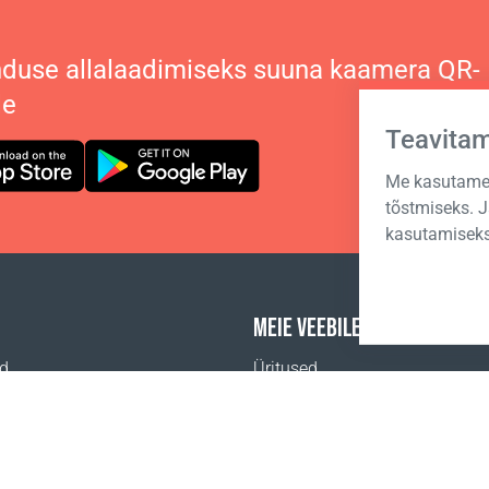
duse allalaadimiseks suuna kaamera QR-
le
Teavita
Me kasutame 
tõstmiseks. 
kasutamiseks
MEIE VEEBILEHED
id
Üritused
Coral Äriakadeemia
a