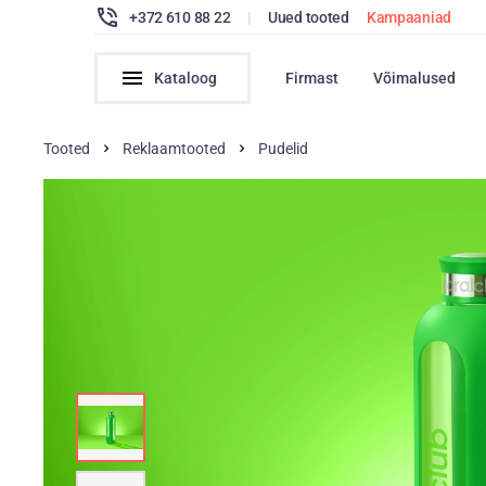
+372 610 88 22
|
Uued tooted
Kampaaniad
Kataloog
Firmast
Võimalused
Tooted
Reklaamtooted
Pudelid