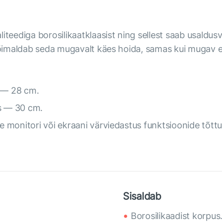
iteediga borosilikaatklaasist ning sellest saab usaldu
g võimaldab seda mugavalt käes hoida, samas kui mugav
s — 28 cm.
us — 30 cm.
me monitori või ekraani värviedastus funktsioonide tõttu
Sisaldab
Borosilikaadist korpus