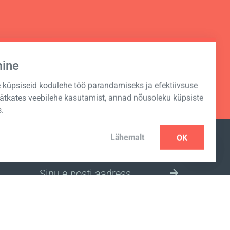
mine
küpsiseid kodulehe töö parandamiseks ja efektiivsuse
Jätkates veebilehe kasutamist, annad nõusoleku küpsiste
.
Lähemalt
OK
UUDISKIRJA TELLIMINE