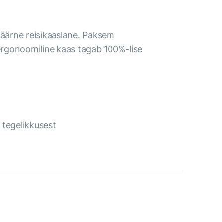
sväärne reisikaaslane. Paksem
 ergonoomiline kaas tagab 100%-lise
 tegelikkusest
.