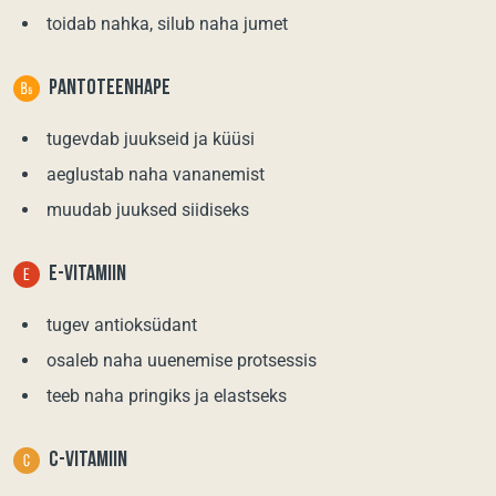
toidab nahka, silub naha jumet
PANTOTEENHAPE
tugevdab juukseid ja küüsi
aeglustab naha vananemist
muudab juuksed siidiseks
E-VITAMIIN
tugev antioksüdant
osaleb naha uuenemise protsessis
teeb naha pringiks ja elastseks
C-VITAMIIN