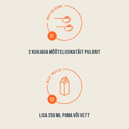
2 KUHJAGA MÕÕTELUSIKATÄIT PULBRIT
LISA 250 ML PIIMA VÕI VETT