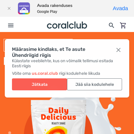
Avada rakenduses
Avada
Google Play
BEAUTY SHAKE
Määrasime kindlaks, et Te asute
Ühendriigid riigis
DAILY DELICIOUS BEAUTY SHAKE
Külastate veebilehte, kus on võimalik tellimusi esitada
Eesti riigis
Võite oma
us.coral.club
riigi kodulehele liikuda
Jätkata
Jää siia kodulehele