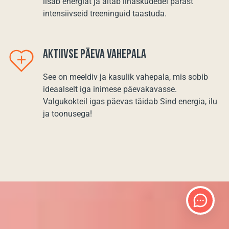
lisab energiat ja aitab lihaskudedel pärast
intensiivseid treeninguid taastuda.
AKTIIVSE PÄEVA VAHEPALA
See on meeldiv ja kasulik vahepala, mis sobib
ideaalselt iga inimese päevakavasse.
Valgukokteil igas päevas täidab Sind energia, ilu
ja toonusega!