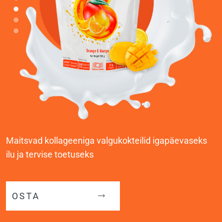
Maitsvad kollageeniga valgukokteilid igapäevaseks
ilu ja tervise toetuseks
OSTA