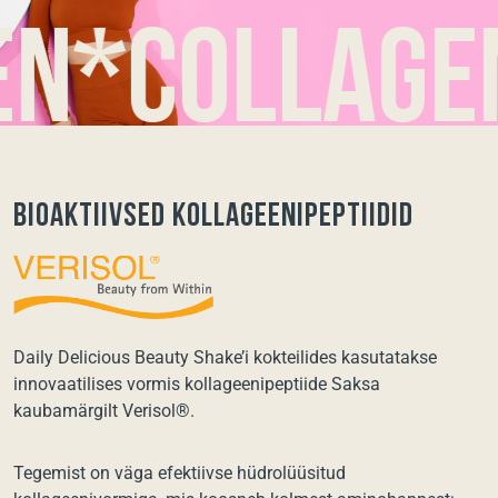
collagen*c
Bioaktiivsed kollageenipeptiidid
Daily Delicious Beauty Shake’i kokteilides kasutatakse
innovaatilises vormis kollageenipeptiide Saksa
kaubamärgilt Verisol®.
Tegemist on väga efektiivse hüdrolüüsitud