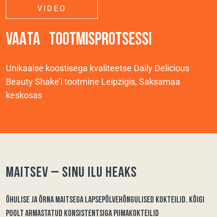
VIDEO
VAATA TOOTMISPROTSESSI
Unikaalse koostisega kvaliteetse Daily Delicious
Beauty Shake’i tootmine Leipzigis, Saksamaa
keskosas
Maitsev – sinu ilu heaks
ÕHULISE JA ÕRNA MAITSEGA LAPSEPÕLVEHÕNGULISED KOKTEILID. KÕIGI
POOLT ARMASTATUD KONSISTENTSIGA PIIMAKOKTEILID