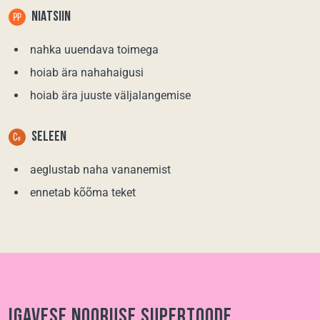
NIATSIIN
nahka uuendava toimega
hoiab ära nahahaigusi
hoiab ära juuste väljalangemise
SELEEN
aeglustab naha vananemist
ennetab kõõma teket
Igavese nooruse supertoode