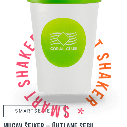
SMARTŠEIKER
Mugav šeiker – ühtlane segu