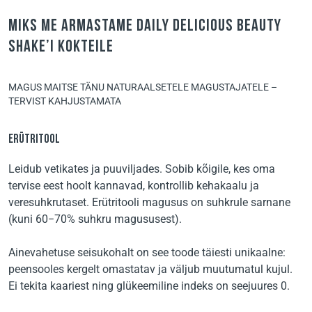
Miks me armastame daily delicious beauty
shake’i kokteile
MAGUS MAITSE TÄNU NATURAALSETELE MAGUSTAJATELE –
TERVIST KAHJUSTAMATA
ERÜTRITOOL
Leidub vetikates ja puuviljades. Sobib kõigile, kes oma
tervise eest hoolt kannavad, kontrollib kehakaalu ja
veresuhkrutaset. Erütritooli magusus on suhkrule sarnane
(kuni 60−70% suhkru magususest).
Ainevahetuse seisukohalt on see toode täiesti unikaalne:
peensooles kergelt omastatav ja väljub muutumatul kujul.
Ei tekita kaariest ning glükeemiline indeks on seejuures 0.