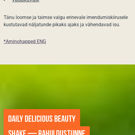
Tänu loomse ja taimse valgu erinevale imendumiskiirusele
kustutavad näljatunde pikaks ajaks ja vähendavad isu.
*Aminohapped ENG
DAILY DELICIOUS BEAUTY
SHAKE — RAHULDUSTUNNE