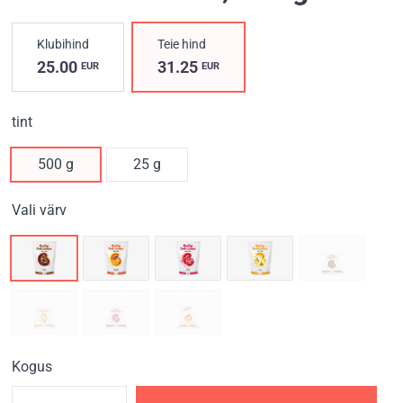
Klubihind
Teie hind
25.00
31.25
EUR
EUR
tint
500 g
25 g
Vali värv
Kogus