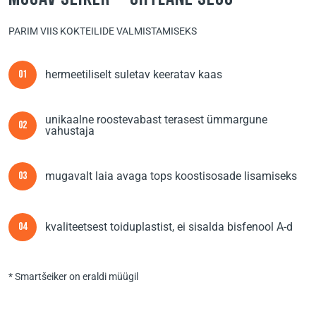
PARIM VIIS KOKTEILIDE VALMISTAMISEKS
hermeetiliselt suletav keeratav kaas
01
unikaalne roostevabast terasest ümmargune
02
vahustaja
mugavalt laia avaga tops koostisosade lisamiseks
03
kvaliteetsest toiduplastist, ei sisalda bisfenool A-d
04
* Smartšeiker on eraldi müügil