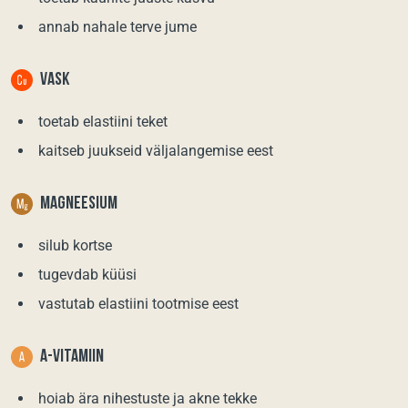
annab nahale terve jume
VASK
toetab elastiini teket
kaitseb juukseid väljalangemise eest
МАGNEESIUM
silub kortse
tugevdab küüsi
vastutab elastiini tootmise eest
A-VITAMIIN
hoiab ära nihestuste ja akne tekke