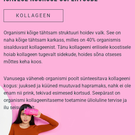
КОLLAGEEN
Organismi kõige tähtsam struktuuri hoidev valk. See on
naha kõige tähtsam karkass, milles on 40% organismis
sisalduvast kollageenist. Tänu kollageeni erilisele koostisele
hoiab kollageen tugevalt sidekude, hoides sõna otseses
mõttes keha koos.
Vanusega väheneb organismi poolt sünteesitava kollageeni
kogus: juuksed ja küüned muutuvad hapramaks, nahk ei ole
enam nii prink, tekivad esimesed kortsud. Seepärast on
organismi kollageenitaseme toetamine ülioluline tervise ja
ilu seisukohalt.