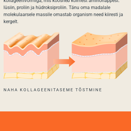
kollageenivormiga, mis koosneb kolmest aminohappest:
lüsiin, proliin ja hüdroksiproliin. Tänu oma madalale
molekulaarsele massile omastab organism need kiiresti ja
kergelt.
NAHA KOLLAGEENITASEME TÕSTMINE