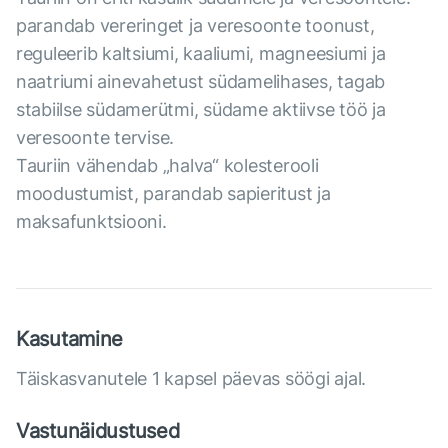
parandab vereringet ja veresoonte toonust,
reguleerib kaltsiumi, kaaliumi, magneesiumi ja
naatriumi ainevahetust südamelihases, tagab
stabiilse südamerütmi, südame aktiivse töö ja
veresoonte tervise.
Tauriin vähendab „halva“ kolesterooli
moodustumist, parandab sapieritust ja
maksafunktsiooni.
Kasutamine
Täiskasvanutele 1 kapsel päevas söögi ajal.
Vastunäidustused