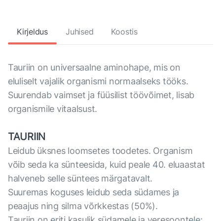
Kirjeldus
Juhised
Koostis
Tauriin on universaalne aminohape, mis on
eluliselt vajalik organismi normaalseks tööks.
Suurendab vaimset ja füüsilist töövõimet, lisab
organismile vitaalsust.
TAURIIN
Leidub üksnes loomsetes toodetes. Organism
võib seda ka sünteesida, kuid peale 40. eluaastat
halveneb selle süntees märgatavalt.
Suuremas koguses leidub seda südames ja
peaajus ning silma võrkkestas (50%).
Tauriin on eriti kasulik südamele ja veresoontele: