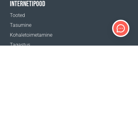
INTERNETIPOOD
Tooted
Tasumine
Kohaletoimetamine
Tagastus
Kohaletoimetamise kalkulaator
Veebilehe kaart
TUGI
Kontaktid
Abi
Kust osta
MEIE VEEBILEHED