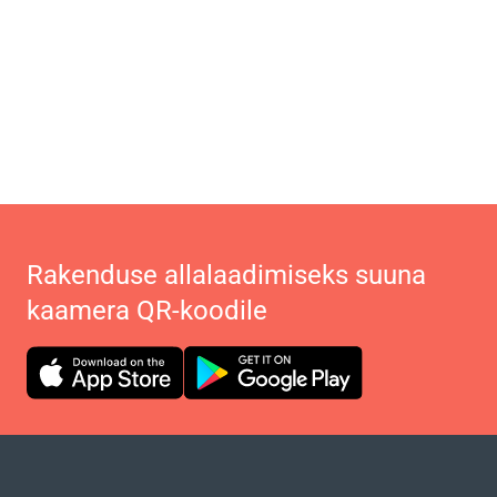
Rakenduse allalaadimiseks suuna
kaamera QR-koodile