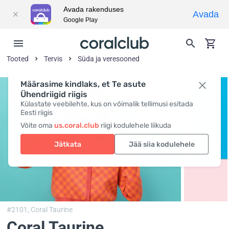
Avada rakenduses
Avada
Google Play
Tooted
Tervis
Süda ja veresooned
Määrasime kindlaks, et Te asute
Ühendriigid riigis
Külastate veebilehte, kus on võimalik tellimusi esitada
Eesti riigis
Võite oma
us.coral.club
riigi kodulehele liikuda
Jätkata
Jää siia kodulehele
#2101,
Coral Taurine
Coral Taurine