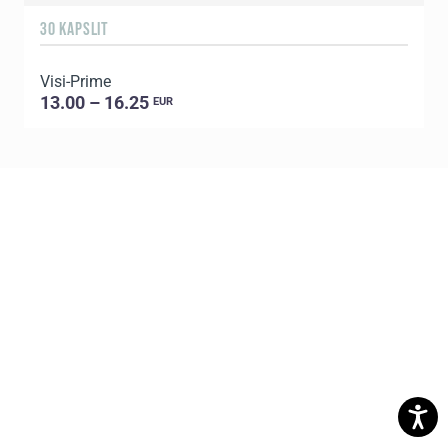
30 KAPSLIT
1
Visi-Prime
C
13.00 – 16.25
EUR