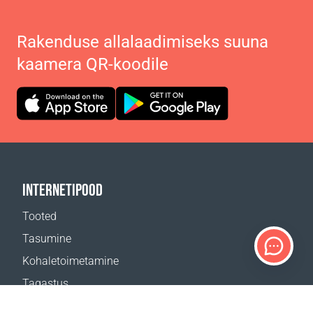
Rakenduse allalaadimiseks suuna
kaamera QR-koodile
INTERNETIPOOD
Tooted
Tasumine
Kohaletoimetamine
Tagastus
Kohaletoimetamise kalkulaator