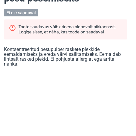
Ei ole saadaval
Toote saadavus võib erineda olenevalt piirkonnast.
Logige sisse, et näha, kas toode on saadaval
Kontsentreeritud pesupulber raskete plekkide
eemaldamiseks ja ereda värvi säilitamiseks. Eemaldab
lihtsalt rasked plekid. Ei põhjusta allergiat ega ärrita
nahka.