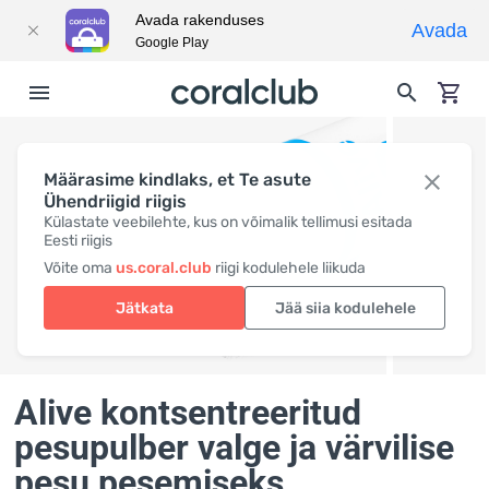
Avada rakenduses
Avada
Google Play
Määrasime kindlaks, et Te asute
Ühendriigid riigis
Külastate veebilehte, kus on võimalik tellimusi esitada
Eesti riigis
Võite oma
us.coral.club
riigi kodulehele liikuda
Jätkata
Jää siia kodulehele
Alive kontsentreeritud
pesupulber valge ja värvilise
pesu pesemiseks